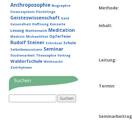
Anthroposophie
Biographie
Methode:
Finanzsystem
Flüchtlinge
Geisteswissenschaft
Geld
Gesundheit
Hoffnung
Konzerte
Inhalt:
Meditation
Lesung
Mathematik
Opferfeier
Medizin
Michaelifest
Rudolf Steiner
Schule
Schicksal
Seminar
Selbstbewusstsein
Studienarbeit
Theosophie
Vortrag
Leitung:
Waldorfschule
Weihnacht
Zeitrhytmen
Suchen
Termin:
Suchen
nach:
Seminarbeitrag